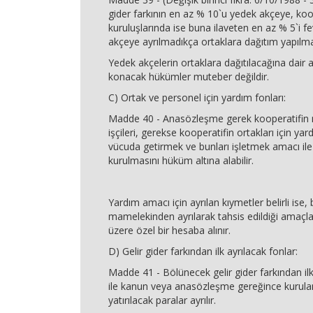
gider farkının en az % 10`u yedek akçeye, koo
kuruluşlarında ise buna ilaveten en az % 5`i 
akçeye ayrılmadıkça ortaklara dağıtım yapılm
Yedek akçelerin ortaklara dağıtılacağına dai
konacak hükümler muteber değildir.
C) Ortak ve personel için yardım fonları:
Madde 40 - Anasözleşme gerek kooperatifin 
işçileri, gerekse kooperatifin ortakları için yar
vücuda getirmek ve bunları işletmek amacı ile
kurulmasını hüküm altına alabilir.
Yardım amacı için ayrılan kıymetler belirli ise,
mamelekinden ayrılarak tahsis edildiği amaçlar
üzere özel bir hesaba alınır.
D) Gelir gider farkından ilk ayrılacak fonlar:
Madde 41 - Bölünecek gelir gider farkından i
ile kanun veya anasözleşme gereğince kurulan
yatırılacak paralar ayrılır.