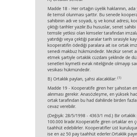
Madde 18 - Her ortağın üyelik haklarının, ada y
ile temsil olunması şarttır. Bu senede koopera
sahibinin adı ve soyadı, iş ve konut adresi, ko
çıktığı tarihler yazılır.Bu hususlar, senet sahibi
temsile yetkisi olan kimseler tarafından imzal
yatırdığı veya çektiği paralar tarih sırasiyle kay
kooperatifin ödediği paralara ait ise ortak imz
senedi makbuz hükmündedir. Mezkür senet an
etmek şartiyle ortaklık cüzdanı şeklinde de düz
senetleri kıymetli evrak niteliğinde olmayıp s
vesikası hükmündedir.
(1)
B) Ortaklık payları, şahsi alacaklılar:
Madde 19 - Kooperatife giren her şahıstan en a
alınması gerekir. Anasözleşme, en yüksek had 
ortak tarafından bu had dahilinde birden fazl
cevaz verebilir.
(Değişik: 28/5/1998 - 4363/1 md.) Bir ortaklık
100.000 liradır.Kooperatife giren ortaklar en 
taahhüt edebilirler. Kooperatifler üst kuruluşu
ise en az 50 pay taahhüt ederler.Ortaklık payı