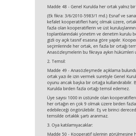
Madde 48 - Genel Kurulda her ortak yalnız bir 
(Ek fıkra: 3/6/2010-5983/1 md.) Esnaf ve sanat
kefalet kooperatifleri hariç olmak üzere, orta
fazla olan kooperatiflerin ve üst kuruluşlarının
toplantılarındaki yönetim ve denetim kurulu be
gizli oy açık tasnif esasına göre yapılır. Koope
seçimlerinde her ortak, en fazla bir ortağı tems
Anasözleşmelerin bu fıkraya aykırı hükümleri
2. Temsil:
Madde 49 - Anasözleşmede açıklama bulunduğ
ortak yazı ile izin vermek suretiyle Genel Kuru
oyunu ancak başka bir ortağa kullandırabilir. 
Kurulda birden fazla ortağı temsil edemez.
Üye sayısı 1000 in üstünde olan kooperatifle
her ortağın en çok 9 olmak üzere birden fazla
edebileceği öngörülebilir. Eş ve birinci derece
temsilde ortaklık şartı aranmaz.
3. Oya katılamıyacaklar:
Madde 50 - Kooperatif işlerinin görülmesine h