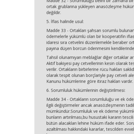
Madde 32 - Sorumluluğu belirli bir zamana bı
ortak grublarına yükleyen anasözleşme hükü
değildir.
5. İflas halinde usul:
Madde 33 - Ortakları şahsan sorumlu buluna
ödemelerle yükümlü olan bir kooperatifin iflası
idaresi sıra cetvelini düzenlemekle beraber ort
payına düşen borcun ödenmesini kendilerinden
Tahsil olunamıyan meblağlar diğer ortaklar ar
Aktif bakiyesi pay cetvellerinin kesin olarak tes
verilir. Ortakların birbirlerine rücu hakları saklıd
olarak tespit olunan borçlariyle pay cetveli ale
Kanunu hükümlerine göre itiraz hakları vardır.
6. Sorumluluk hükümlerinin değiştirilmesi:
Madde 34 - Ortakların sorumluluğu ve ek öde
ilgili değiştirmeler ancak anasözleşmenin tadili
mümkündür.Sorumluluk ve ek ödeme yükümle
bunların artırılması,bu husustaki kararın tescili
bütün alacakları lehine hüküm ifade eder. So
azaltılması hakkındaki kararlar, tescilden evv