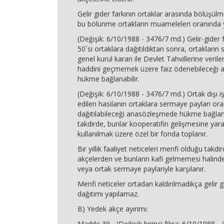
Gelir gider farkının ortaklar arasında bölüşül
bu bölünme ortakların muameleleri oranında ya
(Değişik: 6/10/1988 - 3476/7 md.) Gelir-gider 
50`si ortaklara dağıtıldıktan sonra, ortakların
genel kurul kararı ile Devlet Tahvillerine veril
haddini geçmemek üzere faiz ödenebileceği 
hükme bağlanabilir.
(Değişik: 6/10/1988 - 3476/7 md.) Ortak dışı 
edilen hasılanın ortaklara sermaye payları or
dağıtılabileceği anasözleşmede hükme bağlanab
takdirde, bunlar kooperatifin gelişmesine yar
kullanılmak üzere özel bir fonda toplanır.
Bir yıllık faaliyet neticeleri menfi olduğu takdi
akçelerden ve bunların kafi gelmemesi halind
veya ortak sermaye paylariyle karşılanır.
Menfi neticeler ortadan kaldırılmadıkça gelir gi
dağıtımı yapılamaz.
B) Yedek akçe ayırımı:
Madde 39 - (Değişik birinci fıkra: 6/10/1988 - 