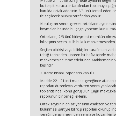
Madde 21 - Anasözleşmede aynların değeri te
bu tespit kurucular tarafından toplantıya çağrı
kurulda ortak adedinin 2/3 ünü temsil eden o
ile seçilecek bilirkişi tarafından yapılır.
Kuruluştan sonra girecek ortakların ayn nev
koymaları halinde bu çağrı yönetim kurulu tara
Ortakların, 2/3 ünü birleşmesi mümkün olmıy
bilirkişinin seçimi sulh hukuk mahkemesinden i
Seçilen bilirkişi veya bilirkişiler tarafından veri
tebliğ tarihinden itibaren bir hafta içinde maha
mahkemesine itiraz edebilirler. Mahkemenin v
kesindir.
2. Karar nisabı, raporların kabulü:
Madde 22 - 21 inci madde gereğince atanan bil
raporları düzenleyip verdikten sonra yapılacak
toplantısında, konu görüşülür. Çağrı mektupları
raporunun bir örneği eklenir.
Ortak sayısının en az yarısının asaleten ve te
bulunması şartiyle bilirkişi raporları okunup i
gereğinde ayn nevinden sermaye koyan kimse