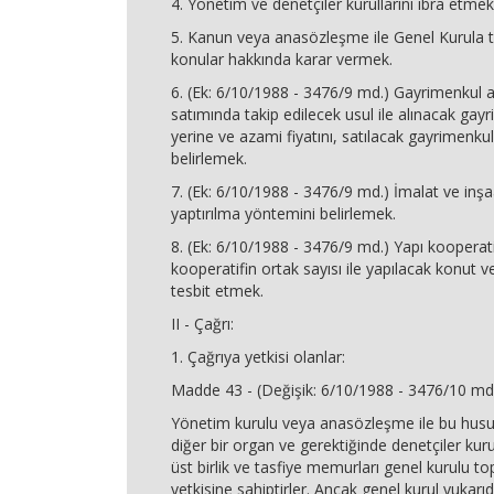
4. Yönetim ve denetçiler kurullarını ibra etmek
5. Kanun veya anasözleşme ile Genel Kurula 
konular hakkında karar vermek.
6. (Ek: 6/10/1988 - 3476/9 md.) Gayrimenkul 
satımında takip edilecek usul ile alınacak gayr
yerine ve azami fiyatını, satılacak gayrimenkul
belirlemek.
7. (Ek: 6/10/1988 - 3476/9 md.) İmalat ve inşaa
yaptırılma yöntemini belirlemek.
8. (Ek: 6/10/1988 - 3476/9 md.) Yapı kooperati
kooperatifin ortak sayısı ile yapılacak konut ve
tesbit etmek.
II - Çağrı:
1. Çağrıya yetkisi olanlar:
Madde 43 - (Değişik: 6/10/1988 - 3476/10 md
Yönetim kurulu veya anasözleşme ile bu husust
diğer bir organ ve gerektiğinde denetçiler kur
üst birlik ve tasfiye memurları genel kurulu t
yetkisine sahiptirler. Ancak genel kurul yukarıda