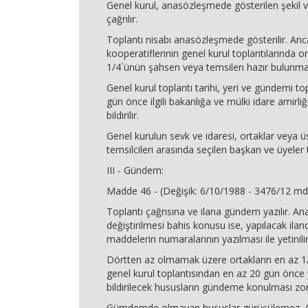
Genel kurul, anasözleşmede gösterilen şekil v
çağrılır.
Toplantı nisabı anasözleşmede gösterilir. Anc
kooperatiflerinin genel kurul toplantılarında o
1/4`ünün şahsen veya temsilen hazır bulunmala
Genel kurul toplantı tarihi, yeri ve gündemi t
gün önce ilgili bakanlığa ve mülki idare amirliğ
bildirilir.
Genel kurulun sevk ve idaresi, ortaklar veya ü
temsilcileri arasında seçilen başkan ve üyeler 
III - Gündem:
Madde 46 - (Değişik: 6/10/1988 - 3476/12 md
Toplantı çağrısına ve ilana gündem yazılır. A
değiştirilmesi bahis konusu ise, yapılacak ilan
maddelerin numaralarının yazılması ile yetinilir
Dörtten az olmamak üzere ortakların en az 1
genel kurul toplantısından en az 20 gün önce y
bildirilecek hususların gündeme konulması zo
Gümdemde olmayan hususlar gürüşülemez. A