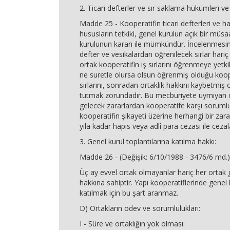
2. Ticari defterler ve sır saklama hükümleri ve
Madde 25 - Kooperatifin ticari defterleri ve hab
hususların tetkiki, genel kurulun açık bir mü
kurulunun kararı ile mümkündür. İncelenmes
defter ve vesikalardan öğrenilecek sırlar hariç
ortak kooperatifin iş sırlarını öğrenmeye yetkil
ne suretle olursa olsun öğrenmiş olduğu koope
sırlarını, sonradan ortaklık hakkını kaybetmiş 
tutmak zorundadır. Bu mecburiyete uymıyan
gelecek zararlardan kooperatife karşı sorumlu
kooperatifin şikayeti üzerine herhangi bir za
yıla kadar hapis veya adlî para cezası ile cezala
3. Genel kurul toplantılarına katılma hakkı:
Madde 26 - (Değişik: 6/10/1988 - 3476/6 md.)
Üç ay evvel ortak olmayanlar hariç her ortak 
hakkına sahiptir. Yapı kooperatiflerinde genel 
katılmak için bu şart aranmaz.
D) Ortakların ödev ve sorumlulukları:
I - Süre ve ortaklığın yok olması: