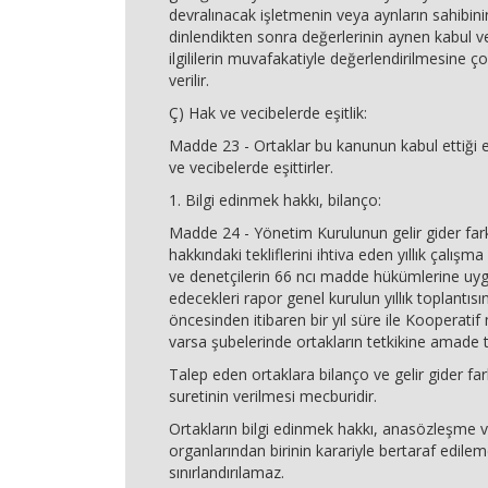
devralınacak işletmenin veya aynların sahibini
dinlendikten sonra değerlerinin aynen kabul v
ilgililerin muvafakatiyle değerlendirilmesine ç
verilir.
Ç) Hak ve vecibelerde eşitlik:
Madde 23 - Ortaklar bu kanunun kabul ettiği e
ve vecibelerde eşittirler.
1. Bilgi edinmek hakkı, bilanço:
Madde 24 - Yönetim Kurulunun gelir gider farkl
hakkındaki tekliflerini ihtiva eden yıllık çalışma
ve denetçilerin 66 ncı madde hükümlerine uy
edecekleri rapor genel kurulun yıllık toplantı
öncesinden itibaren bir yıl süre ile Kooperati
varsa şubelerinde ortakların tetkikine amade t
Talep eden ortaklara bilanço ve gelir gider far
suretinin verilmesi mecburidir.
Ortakların bilgi edinmek hakkı, anasözleşme 
organlarından birinin karariyle bertaraf edile
sınırlandırılamaz.