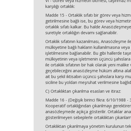
VI - Görev veya hizmetin bitmesi, taşınmaz m
karşılığı ortaklık:
Madde 15 - Ortaklık sıfatı bir görev veya hizm
getirilmesine bağlı ise, bu görev veya hizmeti
ortaklık sıfatı kalkar. Bu halde Anasözleşm
suretiyle ortaklığın devamı sağlanabilir.
Ortaklık sıfatının kazanılması, Anasözleşme il
mülkiyetine bağlı hakların kullanılmasına veya
işletilmesine bağlanabilir. Bu gibi hallerde ta
mülkiyetinin veya işletmenin üçüncü şahıslara 
ile ortaklık sıfatının bir hak olarak yeni malik
geçebileceğini anasözleşme hüküm altına alab
ait bu şekil iktisabın üçüncü şahıslara karşı 
siciline bu yoldan meşruhat verilmesine bağlıdı
C) Ortaklıktan çıkarılma esasları ve itiraz:
Madde 16 - (Değişik birinci fıkra: 6/10/1988 -
Kooperatif ortaklığından çıkarılmayı gerektire
anasözleşmede açıkça gösterilir. Ortaklar a
gösterilmeyen sebeplerle ortaklıktan çıkarılam
Ortaklıktan çıkarılmaya yönetim kurulunun tekli