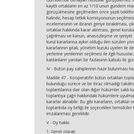
kayıtlı ortakların en az 1/10`unun gündem ma
görüşülmesine geçilmeden önce yazılı teklifte
halinde, hesap tetkik komisyonunun seçilmesi
incelemesinin ve ibranın geriye bırakılması, çı
ortaklar hakkında karar alınması, genel kurulun
çağrılması ve kanun, anasözleşme ve iyiniyet e
kurul kararlarına aykırı olduğu ileri sürülen yö
kararlarının iptali, yönetim kurulu üyeleri ile de
yerlerine yenilerinin seçilmesi ile ilgili hususla
katılanların yarıdan bir fazlasının kabulü ile gü
IV - Bütün pay sahiplerinin hazır bulunması hal
Madde 47 - Kooperatifin bütün ortakları topla
bulunduğu sürece ve bir itiraz olmadığı takdir
toplantılarına dair olan diğer hükümler saklı k
toplantıya çağrı hakkındaki hükümlere uyulma
kararlar alınabilir. Bu gibi kararların, ortaklar 
toptantıda oy birliği ile seçecekleri temsilciler
imzalanması gereklidir.
V - Oy hakkı:
1. Genel olarak: