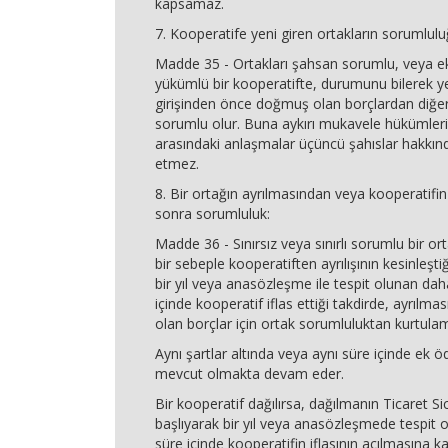
kapsamaz.
7. Kooperatife yeni giren ortakların sorumlulu
Madde 35 - Ortakları şahsan sorumlu, veya e
yükümlü bir kooperatifte, durumunu bilerek ye
girişinden önce doğmuş olan borçlardan diğer 
sorumlu olur. Buna aykırı mukavele hükümleri
arasındaki anlaşmalar üçüncü şahıslar hakkı
etmez.
8. Bir ortağın ayrılmasından veya kooperatifi
sonra sorumluluk:
Madde 36 - Sınırsız veya sınırlı sorumlu bir or
bir sebeple kooperatiften ayrılışının kesinleşti
bir yıl veya anasözleşme ile tespit olunan dah
içinde kooperatif iflas ettiği takdirde, ayrıl
olan borçlar için ortak sorumluluktan kurtula
Aynı şartlar altında veya aynı süre içinde e
mevcut olmakta devam eder.
Bir kooperatif dağılırsa, dağılmanın Ticaret Sic
başlıyarak bir yıl veya anasözleşmede tespit 
süre içinde kooperatifin iflasının açılmasına k