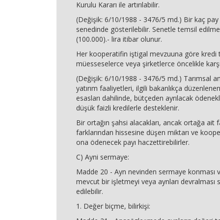
Kurulu Kararı ile artırılabilir.
(Değişik: 6/10/1988 - 3476/5 md.) Bir kaç pay b
senedinde gösterilebilir. Senetle temsil edilm
(100.000).- lira itibar olunur.
Her kooperatifin iştigal mevzuuna göre kredi t
müesseselerce veya şirketlerce öncelikle karşı
(Değişik: 6/10/1988 - 3476/5 md.) Tarımsal am
yatırım faaliyetleri, ilgili bakanlıkça düzenlen
esasları dahilinde, bütçeden ayrılacak ödenekl
düşük faizli kredilerle desteklenir.
Bir ortağın şahsi alacakları, ancak ortağa ait f
farklarından hissesine düşen miktarı ve koope
ona ödenecek payı haczettirebilirler.
C) Ayni sermaye:
Madde 20 - Ayn nevinden sermaye konması v
mevcut bir işletmeyi veya aynları devralması 
edilebilir.
1. Değer biçme, bilirkişi: