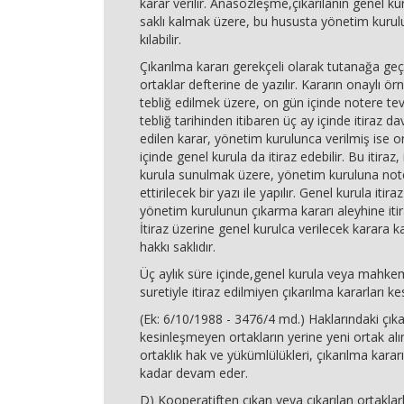
karar verilir. Anasözleşme,çıkarılanın genel k
saklı kalmak üzere, bu hususta yönetim kurulu
kılabilir.
Çıkarılma kararı gerekçeli olarak tutanağa geçir
ortaklar defterine de yazılır. Kararın onaylı ör
tebliğ edilmek üzere, on gün içinde notere tevd
tebliğ tarihinden itibaren üç ay içinde itiraz dav
edilen karar, yönetim kurulunca verilmiş ise or
içinde genel kurula da itiraz edebilir. Bu itiraz
kurula sunulmak üzere, yönetim kuruluna noter 
ettirilecek bir yazı ile yapılır. Genel kurula itira
yönetim kurulunun çıkarma kararı aleyhine iti
İtiraz üzerine genel kurulca verilecek karara ka
hakkı saklıdır.
Üç aylık süre içinde,genel kurula veya mah
suretiyle itiraz edilmiyen çıkarılma kararları kes
(Ek: 6/10/1988 - 3476/4 md.) Haklarındaki çık
kesinleşmeyen ortakların yerine yeni ortak alı
ortaklık hak ve yükümlülükleri, çıkarılma karar
kadar devam eder.
D) Kooperatiften çıkan veya çıkarılan ortakla